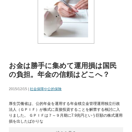
お金は勝手に集めて運用損は国民
の負担。年金の信頼はどこへ？
2015/12/15 |
社会保障や公的保険
厚生労働省は、公的年金を運用する年金積立金管理運用独立行政
法人（ＧＰＩＦ）が株式に直接投資することを解禁する検討に入
りました。 ＧＰＩＦは７～９月期に7.9兆円という巨額の株式運用
損を出したばかりな