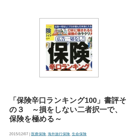
「保険辛口ランキング100」書評そ
の３ ～損をしない二者択一で、
保険を極める～
2015/12/07 |
医療保険
,
海外旅行保険
,
生命保険