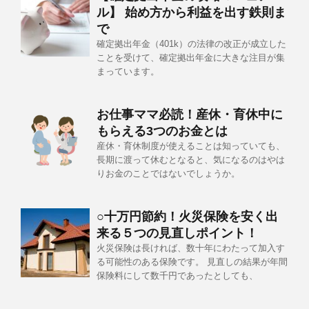
ル】 始め方から利益を出す鉄則ま
で
確定拠出年金（401k）の法律の改正が成立した
ことを受けて、確定拠出年金に大きな注目が集
まっています。
お仕事ママ必読！産休・育休中に
もらえる3つのお金とは
産休・育休制度が使えることは知っていても、
長期に渡って休むとなると、気になるのはやは
りお金のことではないでしょうか。
○十万円節約！火災保険を安く出
来る５つの見直しポイント！
火災保険は長ければ、数十年にわたって加入す
る可能性のある保険です。 見直しの結果が年間
保険料にして数千円であったとしても、