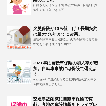
険のまとめ
妊婦さん向け医療保険 各社の特徴 【相談】 妊
娠中でも加入できる医
火災保険が10％値上げ！長期契約
は最大で5年までに改悪。
損害保険料率算出機構は、火災保険料の算定基
準である参考純率を平均で10
2021年は自転車保険の加入率が増
加。自転車事故には保険で備えよ
う。
au損保が3年連続となる自転車保険の加入率を
全国で調査しました。
交通事故削減に自動車保険で貢
献。各地の危険情報をドライブレ