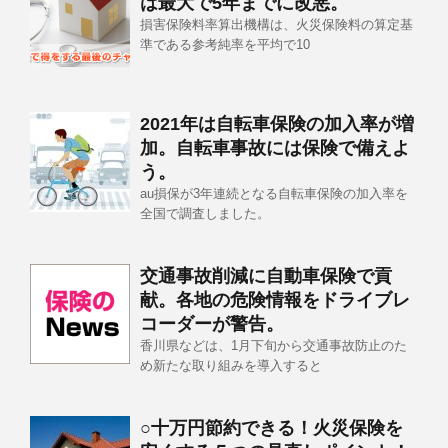
は最大で5年までに改悪。
損害保険料率算出機構は、火災保険料の算定基
準である参考純率を平均で10
2021年は自転車保険の加入率が増
加。自転車事故には保険で備えよ
う。
au損保が3年連続となる自転車保険の加入率を
全国で調査しました。
交通事故削減に自動車保険で貢
献。各地の危険情報をドライブレ
コーダーが警告。
香川県などは、1月下旬から交通事故防止のた
め新たな取り組みを導入すると
○十万円節約できる！火災保険を