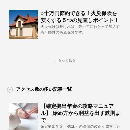
○十万円節約できる！火災保険を
安くする５つの見直しポイント！
火災保険は長ければ、数十年にわたって加入す
る可能性のある保険です。
→もっと見る
アクセス数の多い記事一覧
【確定拠出年金の攻略マニュア
ル】 始め方から利益を出す鉄則ま
で
確定拠出年金（401k）の法律の改正が成立した