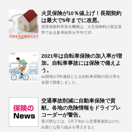
火災保険が10％値上げ！長期契約
は最大で5年までに改悪。
損害保険料率算出機構は、火災保険料の算定基
準である参考純率を平均で10
2021年は自転車保険の加入率が増
加。自転車事故には保険で備えよ
う。
au損保が3年連続となる自転車保険の加入率を
全国で調査しました。
交通事故削減に自動車保険で貢
献。各地の危険情報をドライブレ
コーダーが警告。
香川県などは、1月下旬から交通事故防止のた
め新たな取り組みを導入すると