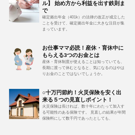
ル】 始め方から利益を出す鉄則ま
で
確定拠出年金（401k）の法律の改正が成立した
ことを受けて、確定拠出年金に大きな注目が集
まっています。
お仕事ママ必読！産休・育休中に
もらえる3つのお金とは
産休・育休制度が使えることは知っていても、
長期に渡って休むとなると、気になるのはやは
りお金のことではないでしょうか。
○十万円節約！火災保険を安く出
来る５つの見直しポイント！
火災保険は長ければ、数十年にわたって加入す
る可能性のある保険です。 見直しの結果が年間
保険料にして数千円であったとしても、