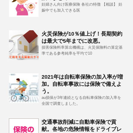
妊婦さん向け医療保険 各社の特徴 【相談】 妊
娠中でも加入できる医
火災保険が10％値上げ！長期契約
は最大で5年までに改悪。
損害保険料率算出機構は、火災保険料の算定基
準である参考純率を平均で10
2021年は自転車保険の加入率が増
加。自転車事故には保険で備えよ
う。
au損保が3年連続となる自転車保険の加入率を
全国で調査しました。
交通事故削減に自動車保険で貢
献。各地の危険情報をドライブレ