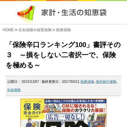
HOME
>
生命保険や損害保険
>
医療保険
「保険辛口ランキング100」書評その
３ ～損をしない二者択一で、保険
を極める～
公開日：
2015/12/07
: 最終更新日：2017/03/11
医療保険
,
海外旅行保険
,
生命保険