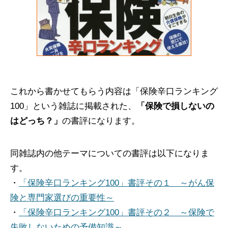
これから書かせてもらう内容は「保険辛口ランキング
100」という雑誌に掲載された、
「保険で損しないの
はどっち？」
の書評になります。
同雑誌内の他テーマについての書評は以下になりま
す。
・
「保険辛口ランキング100」書評その１ ～がん保
険と専門家選びの重要性～
・
「保険辛口ランキング100」書評その２ ～保険で
失敗しないための予備知識～