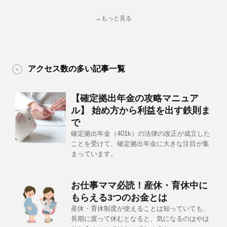
→もっと見る
アクセス数の多い記事一覧
【確定拠出年金の攻略マニュア
ル】 始め方から利益を出す鉄則ま
で
確定拠出年金（401k）の法律の改正が成立した
ことを受けて、確定拠出年金に大きな注目が集
まっています。
お仕事ママ必読！産休・育休中に
もらえる3つのお金とは
産休・育休制度が使えることは知っていても、
長期に渡って休むとなると、気になるのはやは