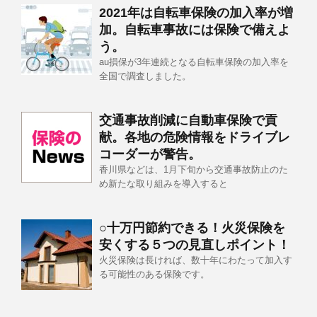
2021年は自転車保険の加入率が増
加。自転車事故には保険で備えよ
う。
au損保が3年連続となる自転車保険の加入率を
全国で調査しました。
交通事故削減に自動車保険で貢
献。各地の危険情報をドライブレ
コーダーが警告。
香川県などは、1月下旬から交通事故防止のた
め新たな取り組みを導入すると
○十万円節約できる！火災保険を
安くする５つの見直しポイント！
火災保険は長ければ、数十年にわたって加入す
る可能性のある保険です。