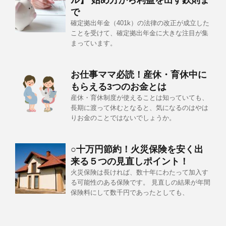
ル】 始め方から利益を出す鉄則ま
で
確定拠出年金（401k）の法律の改正が成立した
ことを受けて、確定拠出年金に大きな注目が集
まっています。
お仕事ママ必読！産休・育休中に
もらえる3つのお金とは
産休・育休制度が使えることは知っていても、
長期に渡って休むとなると、気になるのはやは
りお金のことではないでしょうか。
○十万円節約！火災保険を安く出
来る５つの見直しポイント！
火災保険は長ければ、数十年にわたって加入す
る可能性のある保険です。 見直しの結果が年間
保険料にして数千円であったとしても、