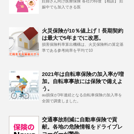
妊婦さん向け医療保険 各社の特徴 【相談】 妊
娠中でも加入できる医
火災保険が10％値上げ！長期契約
は最大で5年までに改悪。
損害保険料率算出機構は、火災保険料の算定基
準である参考純率を平均で10
2021年は自転車保険の加入率が増
加。自転車事故には保険で備えよ
う。
au損保が3年連続となる自転車保険の加入率を
全国で調査しました。
交通事故削減に自動車保険で貢
献。各地の危険情報をドライブレ