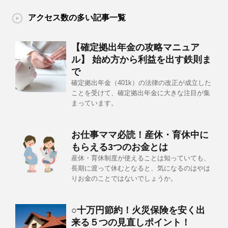
アクセス数の多い記事一覧
【確定拠出年金の攻略マニュア
ル】 始め方から利益を出す鉄則ま
で
確定拠出年金（401k）の法律の改正が成立した
ことを受けて、確定拠出年金に大きな注目が集
まっています。
お仕事ママ必読！産休・育休中に
もらえる3つのお金とは
産休・育休制度が使えることは知っていても、
長期に渡って休むとなると、気になるのはやは
りお金のことではないでしょうか。
○十万円節約！火災保険を安く出
来る５つの見直しポイント！