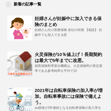
新着の記事一覧
妊婦さんが妊娠中に加入できる保
険のまとめ
妊婦さん向け医療保険 各社の特徴 【相談】 妊
娠中でも加入できる医
火災保険が10％値上げ！長期契約
は最大で5年までに改悪。
損害保険料率算出機構は、火災保険料の算定基
準である参考純率を平均で10
2021年は自転車保険の加入率が増
加。自転車事故には保険で備えよ
う。
au損保が3年連続となる自転車保険の加入率を