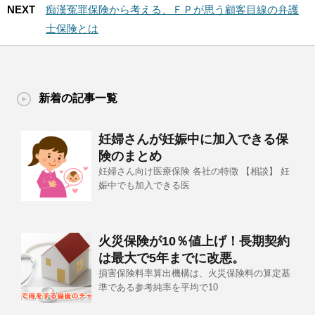
NEXT
痴漢冤罪保険から考える、ＦＰが思う顧客目線の弁護
士保険とは
新着の記事一覧
妊婦さんが妊娠中に加入できる保
険のまとめ
妊婦さん向け医療保険 各社の特徴 【相談】 妊
娠中でも加入できる医
火災保険が10％値上げ！長期契約
は最大で5年までに改悪。
損害保険料率算出機構は、火災保険料の算定基
準である参考純率を平均で10