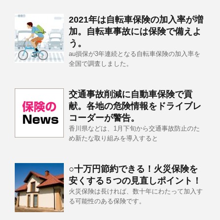
2021年は自転車保険の加入率が増
加。自転車事故には保険で備えよ
う。
au損保が3年連続となる自転車保険の加入率を
全国で調査しました。
交通事故削減に自動車保険で貢
献。各地の危険情報をドライブレ
コーダーが警告。
香川県などは、1月下旬から交通事故防止のた
め新たな取り組みを導入すると
○十万円節約できる！火災保険を
安くする５つの見直しポイント！
火災保険は長ければ、数十年にわたって加入す
る可能性のある保険です。