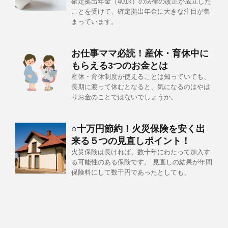
確定拠出年金（401k）の法律の改正が成立した
ことを受けて、確定拠出年金に大きな注目が集
まっています。
お仕事ママ必読！産休・育休中に
もらえる3つのお金とは
産休・育休制度が使えることは知っていても、
長期に渡って休むとなると、気になるのはやは
りお金のことではないでしょうか。
○十万円節約！火災保険を安く出
来る５つの見直しポイント！
火災保険は長ければ、数十年にわたって加入す
る可能性のある保険です。 見直しの結果が年間
保険料にして数千円であったとしても、