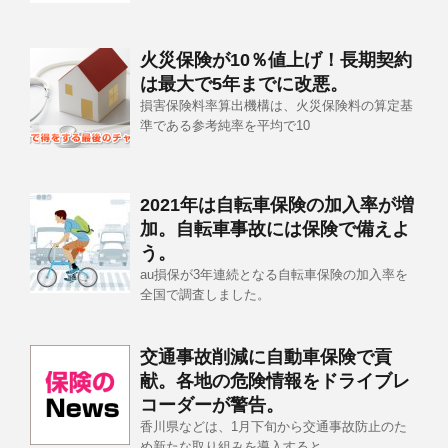
火災保険が10％値上げ！長期契約
は最大で5年までに改悪。
損害保険料率算出機構は、火災保険料の算定基
準である参考純率を平均で10
2021年は自転車保険の加入率が増
加。自転車事故には保険で備えよ
う。
au損保が3年連続となる自転車保険の加入率を
全国で調査しました。
交通事故削減に自動車保険で貢
献。各地の危険情報をドライブレ
コーダーが警告。
香川県などは、1月下旬から交通事故防止のた
め新たな取り組みを導入すると