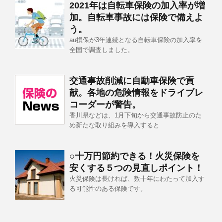
2021年は自転車保険の加入率が増
加。自転車事故には保険で備えよ
う。
au損保が3年連続となる自転車保険の加入率を
全国で調査しました。
交通事故削減に自動車保険で貢
献。各地の危険情報をドライブレ
コーダーが警告。
香川県などは、1月下旬から交通事故防止のた
め新たな取り組みを導入すると
○十万円節約できる！火災保険を
安くする５つの見直しポイント！
火災保険は長ければ、数十年にわたって加入す
る可能性のある保険です。