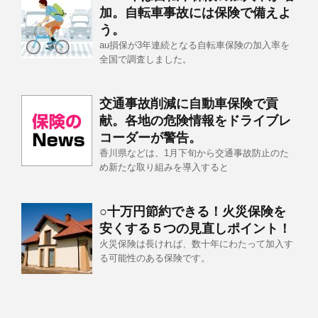
加。自転車事故には保険で備えよ
う。
au損保が3年連続となる自転車保険の加入率を
全国で調査しました。
交通事故削減に自動車保険で貢
献。各地の危険情報をドライブレ
コーダーが警告。
香川県などは、1月下旬から交通事故防止のた
め新たな取り組みを導入すると
○十万円節約できる！火災保険を
安くする５つの見直しポイント！
火災保険は長ければ、数十年にわたって加入す
る可能性のある保険です。