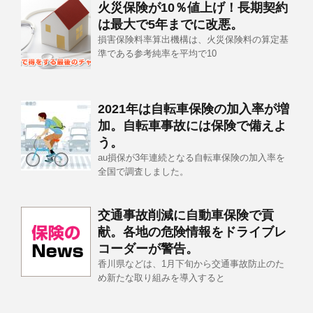
火災保険が10％値上げ！長期契約
は最大で5年までに改悪。
損害保険料率算出機構は、火災保険料の算定基
準である参考純率を平均で10
2021年は自転車保険の加入率が増
加。自転車事故には保険で備えよ
う。
au損保が3年連続となる自転車保険の加入率を
全国で調査しました。
交通事故削減に自動車保険で貢
献。各地の危険情報をドライブレ
コーダーが警告。
香川県などは、1月下旬から交通事故防止のた
め新たな取り組みを導入すると