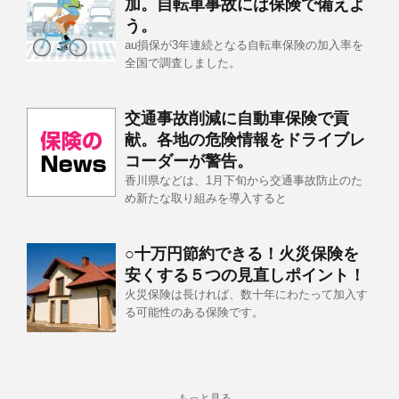
加。自転車事故には保険で備えよ
う。
au損保が3年連続となる自転車保険の加入率を
全国で調査しました。
交通事故削減に自動車保険で貢
献。各地の危険情報をドライブレ
コーダーが警告。
香川県などは、1月下旬から交通事故防止のた
め新たな取り組みを導入すると
○十万円節約できる！火災保険を
安くする５つの見直しポイント！
火災保険は長ければ、数十年にわたって加入す
る可能性のある保険です。
→もっと見る