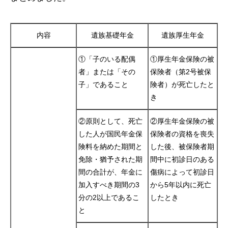
内容
遺族基礎年金
遺族厚生年金
①「子のいる配偶
①厚生年金保険の被
者」または「その
保険者（第2号被保
子」であること
険者）が死亡したと
き
②原則として、死亡
②厚生年金保険の被
した人が国民年金保
保険者の資格を喪失
険料を納めた期間と
した後、被保険者期
免除・猶予された期
間中に初診日のある
間の合計が、年金に
傷病によって初診日
加入すべき期間の3
から5年以内に死亡
分の2以上であるこ
したとき
と