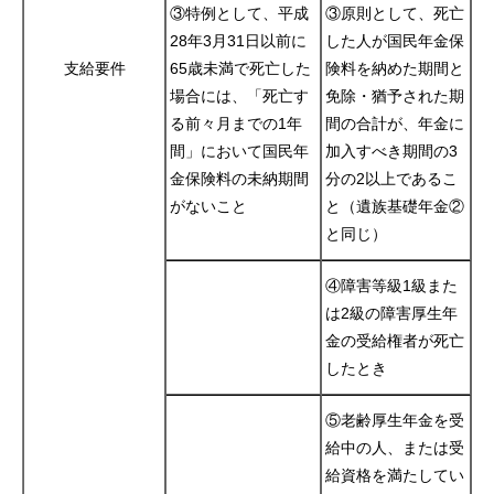
③特例として、平成
③原則として、死亡
28年3月31日以前に
した人が国民年金保
支給要件
65歳未満で死亡した
険料を納めた期間と
場合には、「死亡す
免除・猶予された期
る前々月までの1年
間の合計が、年金に
間」において国民年
加入すべき期間の3
金保険料の未納期間
分の2以上であるこ
がないこと
と（遺族基礎年金②
と同じ）
④障害等級1級また
は2級の障害厚生年
金の受給権者が死亡
したとき
⑤老齢厚生年金を受
給中の人、または受
給資格を満たしてい