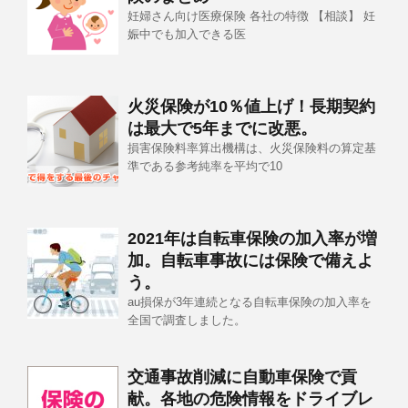
妊婦さん向け医療保険 各社の特徴 【相談】 妊
娠中でも加入できる医
火災保険が10％値上げ！長期契約
は最大で5年までに改悪。
損害保険料率算出機構は、火災保険料の算定基
準である参考純率を平均で10
2021年は自転車保険の加入率が増
加。自転車事故には保険で備えよ
う。
au損保が3年連続となる自転車保険の加入率を
全国で調査しました。
交通事故削減に自動車保険で貢
献。各地の危険情報をドライブレ