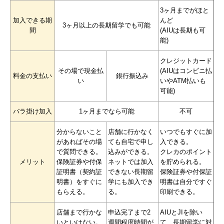
3ヶ月までがほと
加入できる期
んど
3ヶ月以上の長期留学でも可能
間
(AIUは長期も可
能)
クレジットカード
その場で現金払
(AIUはコンビニ払
料金の支払い
銀行振込み
い
いやATM払いも
可能)
バラ掛け加入
1ヶ月までなら可能
不可
分からないこと
店舗に行かなく
いつでもすぐに加
があればその場
ても自宅で申し
入できる。
で質問できる。
込みができる。
クレカのポイント
メリット
保険証券や付保
ネットでは加入
を貯められる。
証明書（契約証
できない長期留
保険証券や付保証
明書）をすぐに
学にも加入でき
明書は自分ですぐ
もらえる。
る。
印刷できる。
店舗まで行かな
申込完了まで2
AIUとJIを除い
いといけない。
週間程度時間が
て、長期留学に対