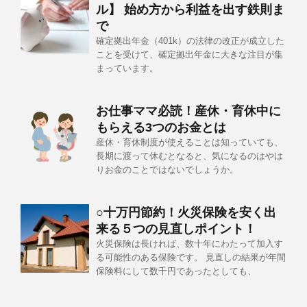
ル】 始め方から利益を出す鉄則ま
で
確定拠出年金（401k）の法律の改正が成立した
ことを受けて、確定拠出年金に大きな注目が集
まっています。
お仕事ママ必読！産休・育休中に
もらえる3つのお金とは
産休・育休制度が使えることは知っていても、
長期に渡って休むとなると、気になるのはやは
りお金のことではないでしょうか。
○十万円節約！火災保険を安く出
来る５つの見直しポイント！
火災保険は長ければ、数十年にわたって加入す
る可能性のある保険です。 見直しの結果が年間
保険料にして数千円であったとしても、