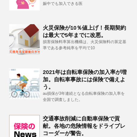
娠中でも加入できる医
火災保険が10％値上げ！長期契約
は最大で5年までに改悪。
損害保険料率算出機構は、火災保険料の算定基
準である参考純率を平均で10
2021年は自転車保険の加入率が増
加。自転車事故には保険で備えよ
う。
au損保が3年連続となる自転車保険の加入率を
全国で調査しました。
交通事故削減に自動車保険で貢
献。各地の危険情報をドライブレ
コーダーが警告。